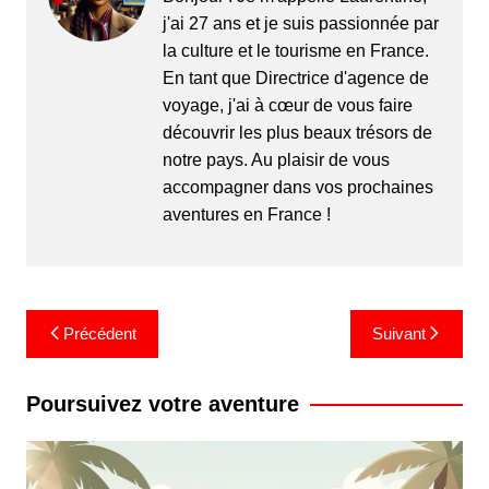
j'ai 27 ans et je suis passionnée par
la culture et le tourisme en France.
En tant que Directrice d'agence de
voyage, j'ai à cœur de vous faire
découvrir les plus beaux trésors de
notre pays. Au plaisir de vous
accompagner dans vos prochaines
aventures en France !
Navigation
Précédent
Suivant
de
l’article
Poursuivez votre aventure