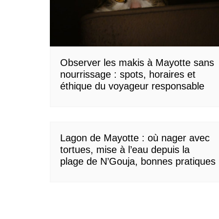
Normandie
Nouvelle-Aquitaine
Occitanie
Pays de la Loire
Observer les makis à Mayotte sans
nourrissage : spots, horaires et
Provence-Alpes-Côte d’Azur
éthique du voyageur responsable
Lagon de Mayotte : où nager avec
tortues, mise à l’eau depuis la
plage de N’Gouja, bonnes pratiques