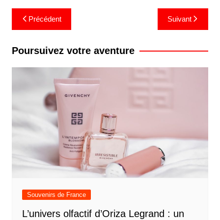
Navigation
Précédent
Suivant
de
l’article
Poursuivez votre aventure
Souvenirs de France
L’univers olfactif d’Oriza Legrand : un