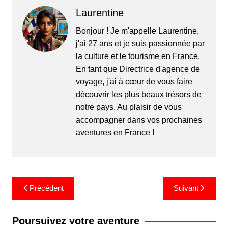
Laurentine
Bonjour ! Je m'appelle Laurentine,
j'ai 27 ans et je suis passionnée par
la culture et le tourisme en France.
En tant que Directrice d'agence de
voyage, j'ai à cœur de vous faire
découvrir les plus beaux trésors de
notre pays. Au plaisir de vous
accompagner dans vos prochaines
aventures en France !
Navigation
Précédent
Suivant
de
l’article
Poursuivez votre aventure