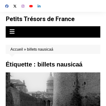
Aller
au
contenu
Petits Trésors de France
Accueil
»
billets nausicaá
Étiquette :
billets nausicaá