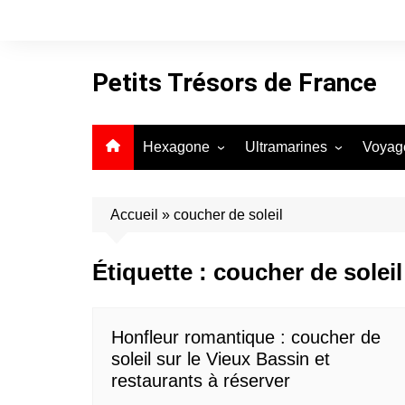
Aller
au
contenu
Petits Trésors de France
Hexagone
Ultramarines
Voyag
Auvergne-Rhône-Alpes
Guadeloupe
Bourgogne-Franche-Comté
Guyane
Accueil
»
coucher de soleil
Bretagne
La Réunion
Étiquette :
coucher de soleil
Centre-Val de Loire
Martinique
Corse
Mayotte
Grand Est
Honfleur romantique : coucher de
soleil sur le Vieux Bassin et
Hauts-de-France
restaurants à réserver
Île-de-France