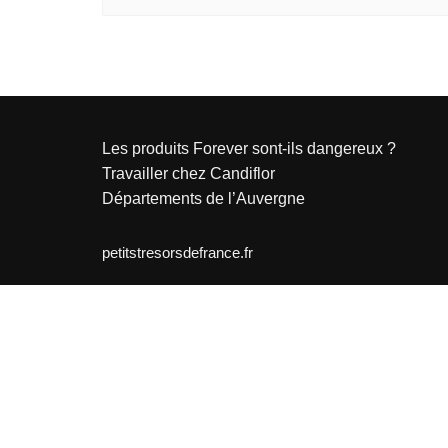
Normandie
Nouvelle-Aquitaine
Occitanie
Pays de la Loire
Les produits Forever sont-ils dangereux ?
Provence-Alpes-Côte d’Azur
Travailler chez Candiflor
Départements de l’Auvergne
petitstresorsdefrance.fr