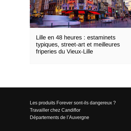
Normandie
Nouvelle-Aquitaine
Occitanie
Pays de la Loire
Lille en 48 heures : estaminets
typiques, street-art et meilleures
Provence-Alpes-Côte d’Azur
friperies du Vieux-Lille
Les produits Forever sont-ils dangereux ?
Travailler chez Candiflor
Départements de l’Auvergne