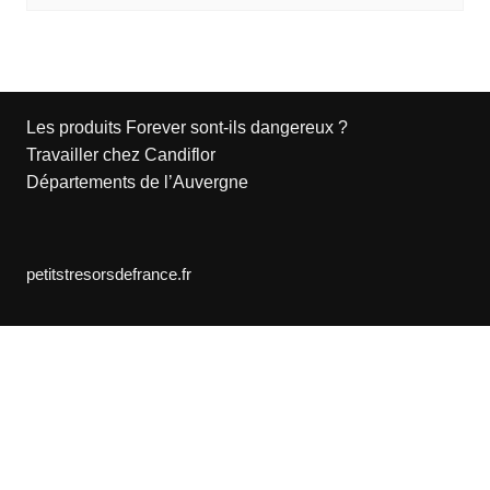
Les produits Forever sont-ils dangereux ?
Travailler chez Candiflor
Départements de l’Auvergne
petitstresorsdefrance.fr