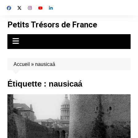
Aller
au
contenu
Petits Trésors de France
Accueil
»
nausicaá
Étiquette :
nausicaá