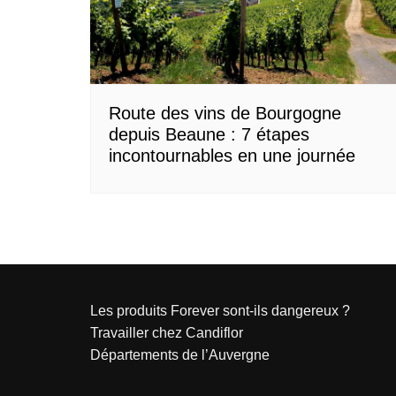
Normandie
Nouvelle-Aquitaine
Occitanie
Pays de la Loire
Route des vins de Bourgogne
depuis Beaune : 7 étapes
Provence-Alpes-Côte d’Azur
incontournables en une journée
Les produits Forever sont-ils dangereux ?
Travailler chez Candiflor
Départements de l’Auvergne