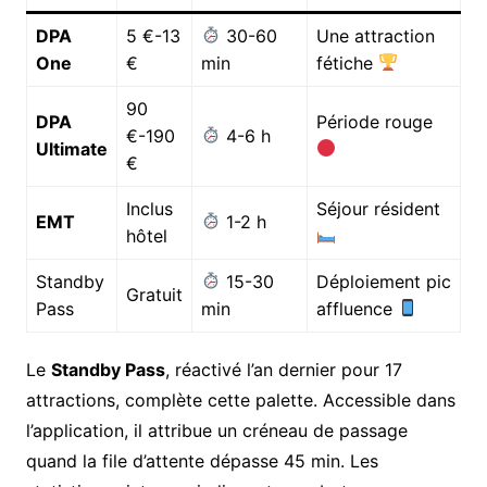
DPA
5 €-13
30-60
Une attraction
One
€
min
fétiche
90
DPA
Période rouge
€-190
4-6 h
Ultimate
€
Inclus
Séjour résident
EMT
1-2 h
hôtel
Standby
15-30
Déploiement pic
Gratuit
Pass
min
affluence
Le
Standby Pass
, réactivé l’an dernier pour 17
attractions, complète cette palette. Accessible dans
l’application, il attribue un créneau de passage
quand la file d’attente dépasse 45 min. Les