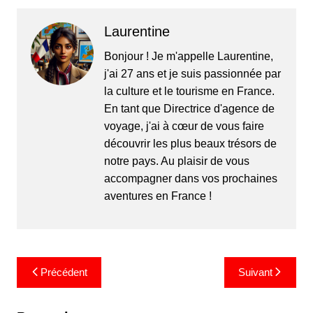
Laurentine
Bonjour ! Je m'appelle Laurentine,
j'ai 27 ans et je suis passionnée par
la culture et le tourisme en France.
En tant que Directrice d'agence de
voyage, j'ai à cœur de vous faire
découvrir les plus beaux trésors de
notre pays. Au plaisir de vous
accompagner dans vos prochaines
aventures en France !
Navigation
Précédent
Suivant
de
l’article