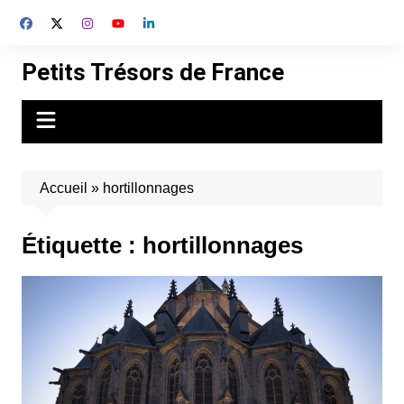
Aller
au
contenu
Petits Trésors de France
Accueil
»
hortillonnages
Étiquette :
hortillonnages