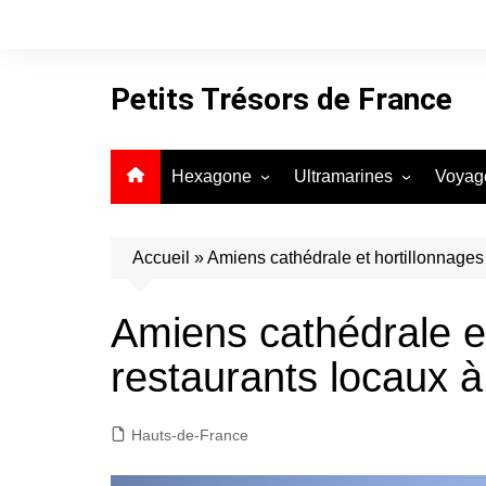
Aller
au
contenu
Petits Trésors de France
Hexagone
Ultramarines
Voyag
Auvergne-Rhône-Alpes
Guadeloupe
Bourgogne-Franche-Comté
Guyane
Accueil
»
Amiens cathédrale et hortillonnages :
Bretagne
La Réunion
Amiens cathédrale et 
Centre-Val de Loire
Martinique
restaurants locaux à
Corse
Mayotte
Grand Est
Hauts-de-France
Hauts-de-France
Île-de-France