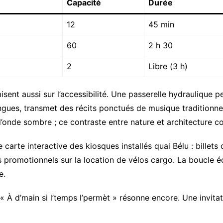
Capacité
Durée
12
45 min
60
2 h 30
2
Libre (3 h)
sent aussi sur l’accessibilité. Une passerelle hydraulique pe
angues, transmet des récits ponctués de musique traditionne
 l’onde sombre ; ce contraste entre nature et architecture c
e carte interactive des kiosques installés quai Bélu : billet
promotionnels sur la location de vélos cargo. La boucle é
e.
 « À d’main si l’temps l’permèt » résonne encore. Une invitati