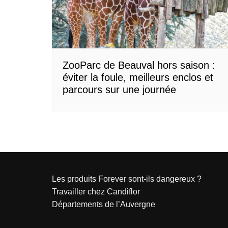
Normandie
Nouvelle-Aquitaine
Occitanie
Pays de la Loire
ZooParc de Beauval hors saison :
éviter la foule, meilleurs enclos et
Provence-Alpes-Côte d’Azur
parcours sur une journée
Les produits Forever sont-ils dangereux ?
Travailler chez Candiflor
Départements de l’Auvergne