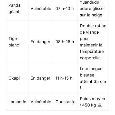
Yuandudu
Panda
Vulnérable
07 h-10 h
adore glisser
géant
sur la neige
Double ration
de viande
Tigre
pour
En danger
08 h-16 h
blanc
maintenir la
température
corporelle
Leur langue
bleutée
Okapi
En danger
11 h-15 h
atteint 35 cm
!
Poids moyen
Lamantin
Vulnérable
Constante
: 450 kg