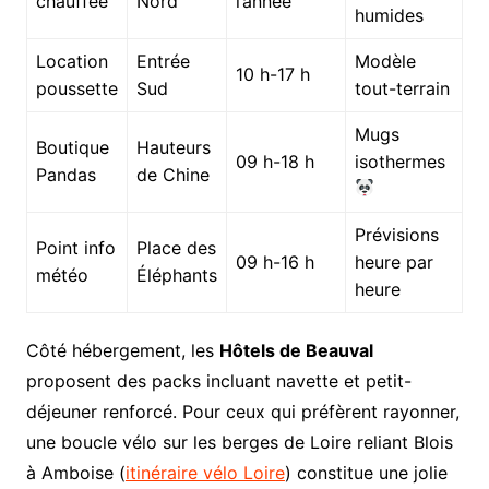
chauffée
Nord
l’année
humides
Location
Entrée
Modèle
10 h-17 h
poussette
Sud
tout-terrain
Mugs
Boutique
Hauteurs
09 h-18 h
isothermes
Pandas
de Chine
Prévisions
Point info
Place des
09 h-16 h
heure par
météo
Éléphants
heure
Côté hébergement, les
Hôtels de Beauval
proposent des packs incluant navette et petit-
déjeuner renforcé. Pour ceux qui préfèrent rayonner,
une boucle vélo sur les berges de Loire reliant Blois
à Amboise (
itinéraire vélo Loire
) constitue une jolie