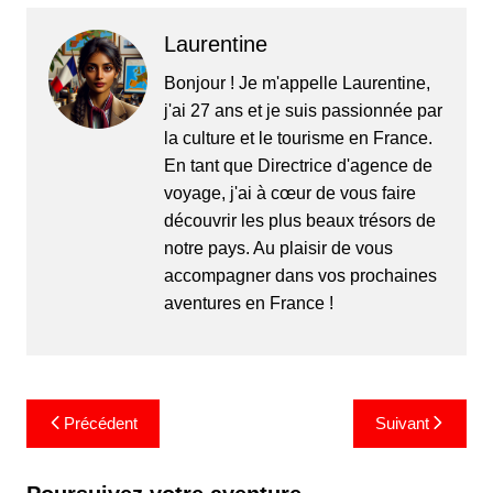
Laurentine
Bonjour ! Je m'appelle Laurentine,
j'ai 27 ans et je suis passionnée par
la culture et le tourisme en France.
En tant que Directrice d'agence de
voyage, j'ai à cœur de vous faire
découvrir les plus beaux trésors de
notre pays. Au plaisir de vous
accompagner dans vos prochaines
aventures en France !
Navigation
Précédent
Suivant
de
l’article