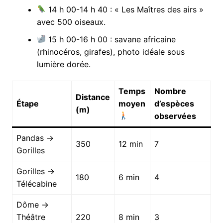
14 h 00-14 h 40 : « Les Maîtres des airs »
avec 500 oiseaux.
15 h 00-16 h 00 : savane africaine
(rhinocéros, girafes), photo idéale sous
lumière dorée.
Temps
Nombre
Distance
Étape
moyen
d’espèces
(m)
observées
Pandas →
350
12 min
7
Gorilles
Gorilles →
180
6 min
4
Télécabine
Dôme →
Théâtre
220
8 min
3