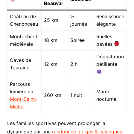
Beauval
Château de
½
Renaissance
25 km
Chenonceau
journée
élégante
Montrichard
Ruelles
18 km
Soirée
médiévale
pavées
Dégustation
Caves de
12 km
2 h
pétillante
Touraine
Parcours
lumière au
Marée
260 km
1 nuit
Mont-Saint-
nocturne
Michel
Les familles sportives peuvent prolonger la
dynamique par une
randonnée gorges & calanques