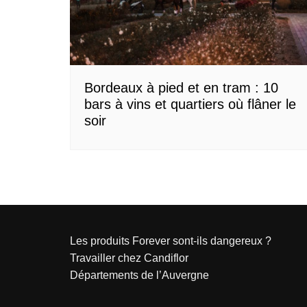
Normandie
Nouvelle-Aquitaine
Occitanie
Pays de la Loire
Bordeaux à pied et en tram : 10
bars à vins et quartiers où flâner le
Provence-Alpes-Côte d’Azur
soir
Les produits Forever sont-ils dangereux ?
Travailler chez Candiflor
Départements de l’Auvergne