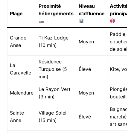
Proximité
Niveau
Activités
Plage
hébergements
d’affluence
principale
Paddle,
Grande
Ti Kaz Lodge
Moyen
couchers
Anse
(10 min)
de soleil
Résidence
La
Turquoise (5
Élevé
Kite, voile
Caravelle
min)
Le Rayon Vert
Plongée
Malendure
Moyen
(3 min)
bouteille
Baignade,
Sainte-
Village Soleil
Élevé
marché
Anne
(15 min)
artisanal