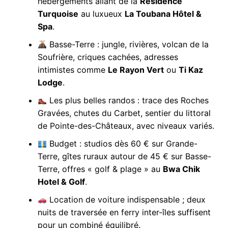
hébergements allant de la
Résidence
Turquoise
au luxueux
La Toubana Hôtel &
Spa
.
Basse-Terre : jungle, rivières, volcan de la
Soufrière, criques cachées, adresses
intimistes comme
Le Rayon Vert
ou
Ti Kaz
Lodge
.
Les plus belles randos : trace des Roches
Gravées, chutes du Carbet, sentier du littoral
de Pointe-des-Châteaux, avec niveaux variés.
Budget : studios dès 60 € sur Grande-
Terre, gîtes ruraux autour de 45 € sur Basse-
Terre, offres « golf & plage » au
Bwa Chik
Hotel & Golf
.
Location de voiture indispensable ; deux
nuits de traversée en ferry inter-îles suffisent
pour un combiné équilibré.