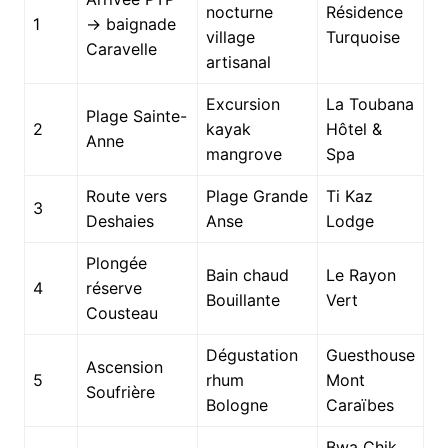
nocturne
Résidence
1
→ baignade
village
Turquoise
Caravelle
artisanal
Excursion
La Toubana
Plage Sainte-
2
kayak
Hôtel &
Anne
mangrove
Spa
Route vers
Plage Grande
Ti Kaz
3
Deshaies
Anse
Lodge
Plongée
Bain chaud
Le Rayon
4
réserve
Bouillante
Vert
Cousteau
Dégustation
Guesthouse
Ascension
5
rhum
Mont
Soufrière
Bologne
Caraïbes
Bwa Chik