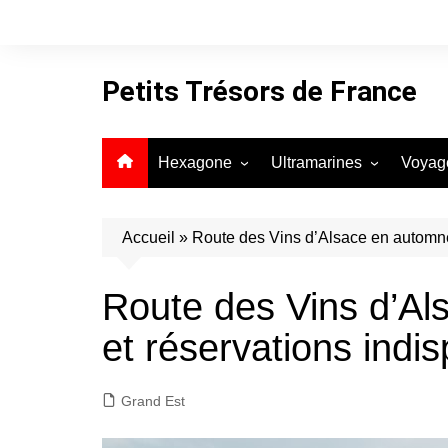
Aller
au
contenu
Petits Trésors de France
Hexagone
Ultramarines
Voyag
Auvergne-Rhône-Alpes
Guadeloupe
Bourgogne-Franche-Comté
Guyane
Accueil
»
Route des Vins d’Alsace en automne :
Bretagne
La Réunion
Route des Vins d’Als
Centre-Val de Loire
Martinique
et réservations indi
Corse
Mayotte
Grand Est
Grand Est
Hauts-de-France
Île-de-France