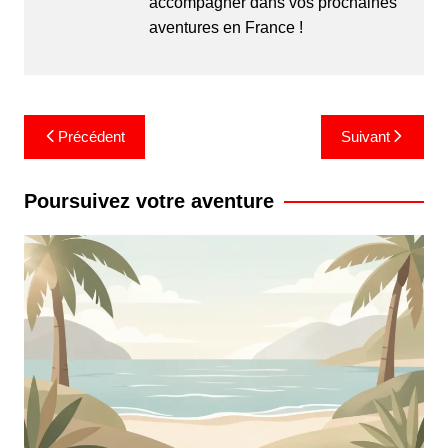
accompagner dans vos prochaines
aventures en France !
Navigation
Précédent
Suivant
de
l’article
Poursuivez votre aventure