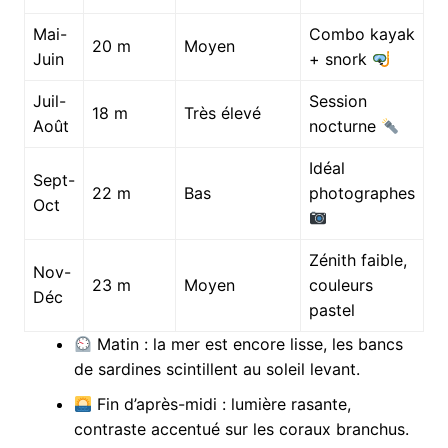
Mai-
Combo kayak
20 m
Moyen
Juin
+ snork
Juil-
Session
18 m
Très élevé
Août
nocturne
Idéal
Sept-
22 m
Bas
photographes
Oct
Zénith faible,
Nov-
23 m
Moyen
couleurs
Déc
pastel
Matin : la mer est encore lisse, les bancs
de sardines scintillent au soleil levant.
Fin d’après-midi : lumière rasante,
contraste accentué sur les coraux branchus.